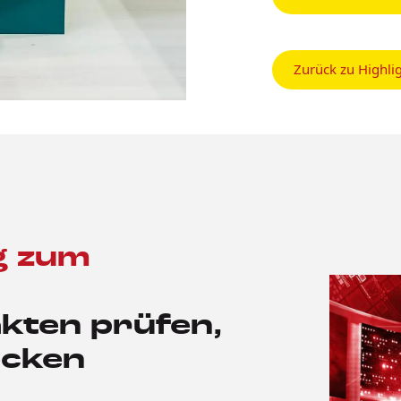
Zurück zu Highli
g zum
akten prüfen,
ecken