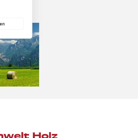
gen
welt Holz