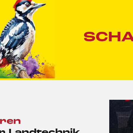
SCH
oren
r Landtechnik