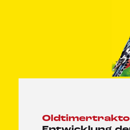
Oldtimertrakt
Entwicklung de