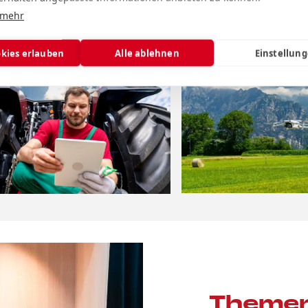
 mehr
okies erlauben
Alle ablehnen
Einstellun
Themen