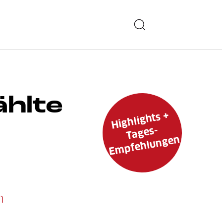
ählte
Highlights +
Tages-
Empfehlungen
n