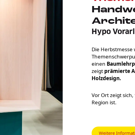
Handwe
Archit
Hypo Vorarl
Die Herbstmesse 
Themenschwerpunk
einen
Baumlehrp
zeigt
prämierte A
Holzdesign.
Vor Ort zeigt sich
Region ist.
Weitere Informat