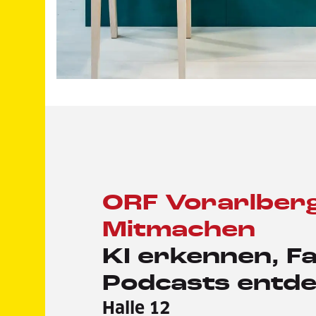
ORF Vorarlber
Mitmachen
KI erkennen, F
Podcasts entd
Halle 12